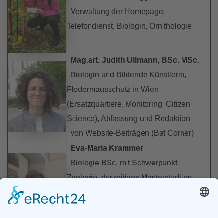
Verwaltung der Homepage,
Telefondienst, Biologin, Ornithologie
Mag.art. Judith Ullmann, BSc. MSc.
Biologin und Bildende Künstlerin,
Fledermausschutz in Wien
(Ersatzquartiere, Monitoring, Citizen
Science), Abfassung und Redaktion
von Website-Beiträgen (Bat Corner)
Eva-Maria Krammer
Biologie BSc. mit Schwerpunkt
Zoologie, derzeitiges Masterstudium
"Naturschutz und
Biodiversitätsmanagement",