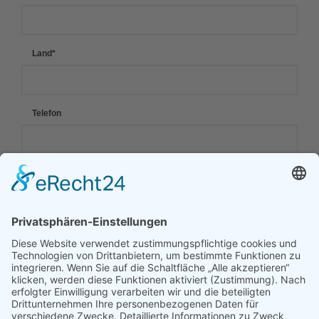
Land
*
Telefon
Email
Mitgliedschaft
*
normale Mitgliedschaft 42€