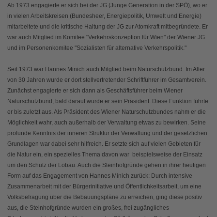
Ab 1973 engagierte er sich bei der JG (Junge Generation in der SPÖ), wo er
in vielen Arbeitskreisen (Bundesheer, Energiepolitik, Umwelt und Energie)
mitarbeitete und die kritische Haltung der JG zur Atomkraft mitbegründete. Er
war auch Mitglied im Komitee "Verkehrskonzeption für Wien" der Wiener JG
und im Personenkomitee "Sozialisten für alternative Verkehrspolitik."
Seit 1973 war Hannes Minich auch Mitglied beim Naturschutzbund. Im Alter
von 30 Jahren wurde er dort stellvertretender Schriftführer im Gesamtverein.
Zunächst engagierte er sich dann als Geschäftsführer beim Wiener
Naturschutzbund, bald darauf wurde er sein Präsident. Diese Funktion führte
er bis zuletzt aus. Als Präsident des Wiener Naturschutzbundes nahm er die
Möglichkeit wahr, auch außerhalb der Verwaltung etwas zu bewirken. Seine
profunde Kenntnis der inneren Struktur der Verwaltung und der gesetzlichen
Grundlagen war dabei sehr hilfreich. Er setzte sich auf vielen Gebieten für
die Natur ein, ein spezielles Thema davon war beispielsweise der Einsatz
um den Schutz der Lobau. Auch die Steinhofgründe gehen in ihrer heutigen
Form auf das Engagement von Hannes Minich zurück: Durch intensive
Zusammenarbeit mit der Bürgerinitiative und Öffentlichkeitsarbeit, um eine
Volksbefragung über die Bebauungspläne zu erreichen, ging diese positiv
aus, die Steinhofgründe wurden ein großes, frei zugängliches