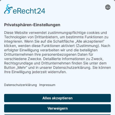
Zusammenarbeit von Naturschutzbund Österreich und dem tschechischen
bzw. slowakischen Naturschutzverband. Hannes Minich war langjähriges
Mitglied in wichtigen Naturschutzgremien, wie dem Wiener Naturschutzbeirat
bzw. sehr aktiver Mitwirkender im Wiener Beirat für den Nationalpark Donau-
Auen.
Laufend nahm Hannes Minich im Namen des Naturschutzbundes qualifiziert
Stellung zu geplanten Änderungen im Flächenwidmungsplan, zu Entwürfen
von Verordnungen und Gesetzen und er unterstützte Bürgerinitiativen mit
seinem reichen Fachwissen.
Mit seinem Tod verliert der Naturschutzbund einen höchst engagierten,
erfahrenen und verdienstvollen Mitarbeiter, Mitstreiter und lieben Freund. In
unseren Herzen bleibt er lebendig und wir werden ihm ein ehrendes
Andenken bewahren.
Der Naturschutzbund