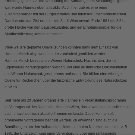
Erholungsgebiet. Als die Verbauung der Südhänge des Schafberges geplant
war, wurde Hannes ebenfalls aktiv: Auch hier gab es eine enge
Zusammenarbeit mit der Bürgerinitiative und intensive Öffentlichkeitsarbeit.
Damit wurde das Ziel erreicht, die Stadt Wien erwarb Ende 1981 die 8,5 ha
große Fläche von den Bauspekulanten, und ein Erholungsgebiet für die
Stadtbevölkerung konnte entstehen.
Viele weitere geplante Umweltsünden konnten dank dem Einsatz von
Hannes Minich abgewendet oder zumindest gemildert werden.
Hannes Minich betreute die Wiener Naturschutz-Nachrichten, die im
Eigenverlag herausgegeben werden und eine ausführliche Dokumentation
des Wiener Naturschutzgeschehens umfassen. Sie bilden eine wichtige
Quelle für Recherchen über die historische Entwicklung des Naturschutzes
in Wien.
Seit mehr als 20 Jahren organisierte Hannes ein Veranstaltungsprogramm
im Vortragssaal des Naturschutzbundes Wien, das sowohl naturkundliche als
auch umweltpolitisch aktuelle Themen umfasste. Dabei konnten oft
prominente Vortragende begrüßt werden. Zu erwähnen sind auch die
Bemühungen um den Aufbau eines internationalen Naturschutznetzes, z. B.
1991 die Unterzeichnung einer Vereinbarung über eine umfassende