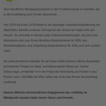
Sein beruflicher Werdegang begann in der Forstfachschule in Gainfarn, wo
er die Ausbildung zum Förster absolvierte.
Von 1974 bis Ende 1978 leitete er die damalige Umweltschutzabteilung der
Stadt Wien. Bereits zu dieser Zeit lag ihm der Schutz der Natur sehr am
Herzen. So erreichte er damals viele Unterschutzstellungen, wie jene des
Arboretums des sog. Kraus-Besitzes (Naturdenkmal Nr. 636), des
Wienerbergteichs und Umgebung (Naturdenkmal Nr. 639) und viele andere
mehr.
Als unbestechlicher Kämpfer für die Natur stellte Hannes etliche Baustellen
prominenter Privater im Wald- und Wiesengürtel Wiens ein. Seiner
Zivilcourage „verdankte“ er in der Folge die Versetzung als Förster in das
Revier Lainz. Seit Mitte der 80er Jahre war er für das Revier Neuwaldegg
zuständig.
Hannes Minichs ehrenamtliches Engagement war vielfältig, im
Mittelpunkt standen dabei immer Natur und Umwelt: